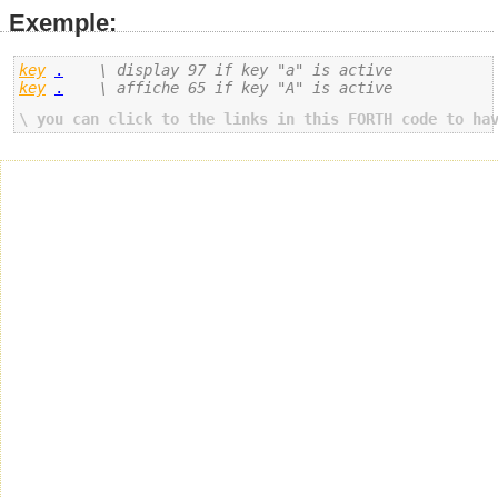
Exemple:
key
.
\ display 97 if key "a" is active 
key
.
\ affiche 65 if key "A" is active 