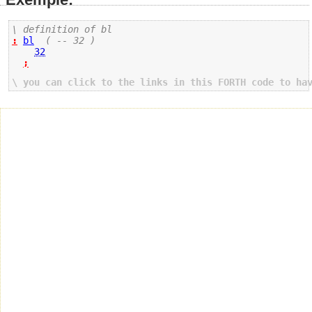
\ definition of bl 
:
bl
( -- 32 )
32
;